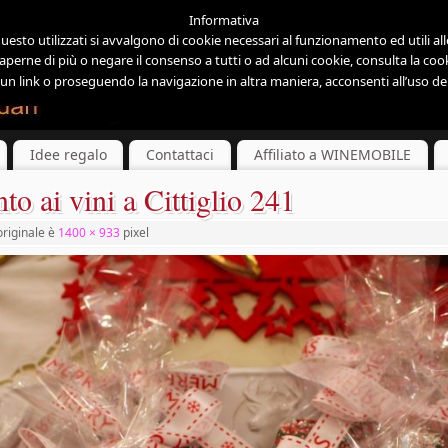
Informativa
esto utilizzati si avvalgono di cookie necessari al funzionamento ed utili alle 
aperne di più o negare il consenso a tutti o ad alcuni cookie, consulta la cook
 link o proseguendo la navigazione in altra maniera, acconsenti all’uso dei
Idee regalo
Contattaci
Affiliato a WINEMOBILE
to ai vini a Cittiglio 241
riginale è
1400 × 933
pixel