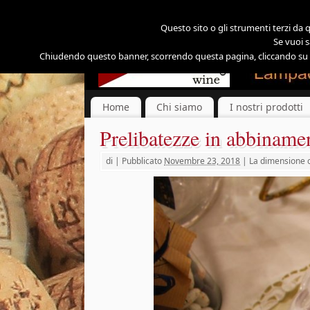
Questo sito o gli strumenti terzi da qu
Se vuoi s
Chiudendo questo banner, scorrendo questa pagina, cliccando su un
Home
Chi siamo
I nostri prodotti
Prelibatezze in abbinamen
di
|
Pubblicato
Novembre 23, 2018
|
La dimensione o