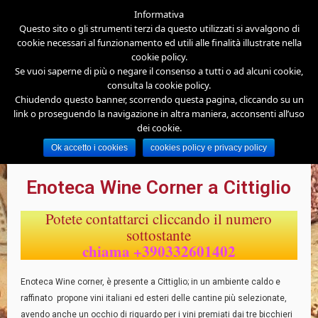
Informativa
Questo sito o gli strumenti terzi da questo utilizzati si avvalgono di
cookie necessari al funzionamento ed utili alle finalità illustrate nella
cookie policy.
Se vuoi saperne di più o negare il consenso a tutti o ad alcuni cookie,
consulta la cookie policy.
Chiudendo questo banner, scorrendo questa pagina, cliccando su un
link o proseguendo la navigazione in altra maniera, acconsenti all’uso
dei cookie.
Enoteca Wine Corner Cittiglio »
Enoteca
Ok accetto i cookies
cookies policy e privacy policy
Enoteca
Enoteca Wine Corner a Cittiglio
Potete contattarci cliccando il numero
sottostante
chiama +390332601402
Enoteca Wine corner, è presente a Cittiglio; in un ambiente caldo e
raffinato propone vini italiani ed esteri delle cantine più selezionate,
avendo anche un occhio di riguardo per i vini premiati dai tre bicchieri