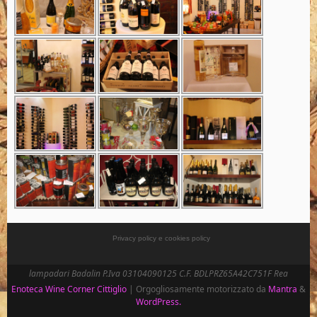
Privacy policy e cookies policy
lampadari Badalin P.Iva 03104090125 C.F. BDLPRZ65A42C751F Rea
Enoteca Wine Corner Cittiglio
| Orgogliosamente motorizzato da
Mantra
&
WordPress.