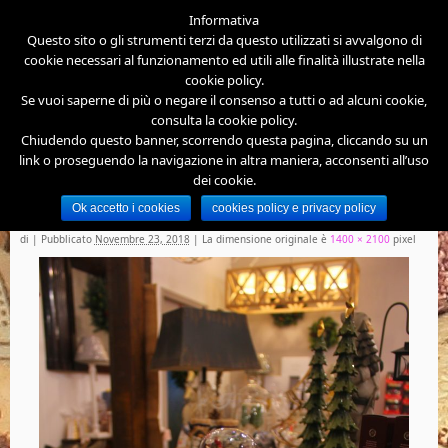
Informativa
Questo sito o gli strumenti terzi da questo utilizzati si avvalgono di
cookie necessari al funzionamento ed utili alle finalità illustrate nella
cookie policy.
Se vuoi saperne di più o negare il consenso a tutti o ad alcuni cookie,
consulta la cookie policy.
Chiudendo questo banner, scorrendo questa pagina, cliccando su un
link o proseguendo la navigazione in altra maniera, acconsenti all’uso
dei cookie.
Prelibatezze in abbinamento ai vini a Cittiglio
Ok accetto i cookies
cookies policy e privacy policy
236
di
|
Pubblicato
Novembre 23, 2018
|
La dimensione originale è
1400 × 2100
pixel