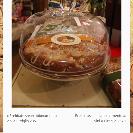
«
Prelibatezze in abbinamento ai
Prelibatezze in abbinamento ai
vini a Cittiglio 235
vini a Cittiglio 237
»