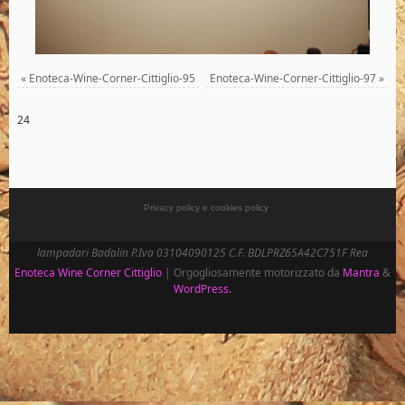
«
Enoteca-Wine-Corner-Cittiglio-95
Enoteca-Wine-Corner-Cittiglio-97
»
24
Privacy policy e cookies policy
lampadari Badalin P.Iva 03104090125 C.F. BDLPRZ65A42C751F Rea
Enoteca Wine Corner Cittiglio
| Orgogliosamente motorizzato da
Mantra
&
WordPress.