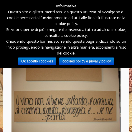
Informativa
Questo sito o gli strumenti terzi da questo utilizzati si avvalgono di
cookie necessari al funzionamento ed utili alle finalità illustrate nella
cookie policy.
Se vuoi saperne di più o negare il consenso a tutti o ad alcuni cookie,
consulta la cookie policy.
Chiudendo questo banner, scorrendo questa pagina, cliccando su un
link o proseguendo la navigazione in altra maniera, acconsenti all’uso
dei cookie.
Enoteca-Wine-Corner-Cittiglio-96
Ok accetto i cookies
cookies policy e privacy policy
di
|
Pubblicato
Novembre 22, 2018
|
La dimensione originale è
1300 × 975
pixel