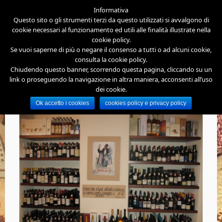
Informativa
Questo sito o gli strumenti terzi da questo utilizzati si avvalgono di
cookie necessari al funzionamento ed utili alle finalità illustrate nella
cookie policy.
Se vuoi saperne di più o negare il consenso a tutti o ad alcuni cookie,
consulta la cookie policy.
Chiudendo questo banner, scorrendo questa pagina, cliccando su un
link o proseguendo la navigazione in altra maniera, acconsenti all’uso
dei cookie.
Enoteca-Wine-Corner-Cittiglio-94
Ok accetto i cookies
cookies policy e privacy policy
di
|
Pubblicato
Novembre 22, 2018
|
La dimensione originale è
1300 × 975
pixel