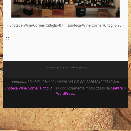
«
Enoteca-Wine-Corner-Cittiglio-87
Enoteca-Wine-Corner-Cittiglio-95
»
22
Privacy policy e cookies policy
lampadari Badalin P.Iva 03104090125 C.F. BDLPRZ65A42C751F Rea
Enoteca Wine Corner Cittiglio
| Orgogliosamente motorizzato da
Mantra
&
WordPress.