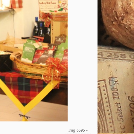
Img_6595
»