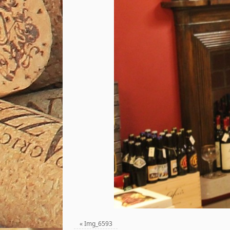
«
Img_6593